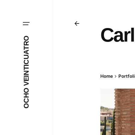
Skip
to
content
Car
OCHO VEINTICUATRO
Home
Portfol